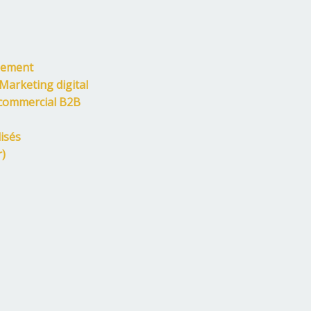
gement
arketing digital
ommercial B2B
isés
r)