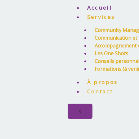
Aller
Accueil
au
Services
contenu
Community Mana
Communication et M
Accompagnement c
Les One Shots
Conseils personnal
Formations (à veni
À propos
Contact
X