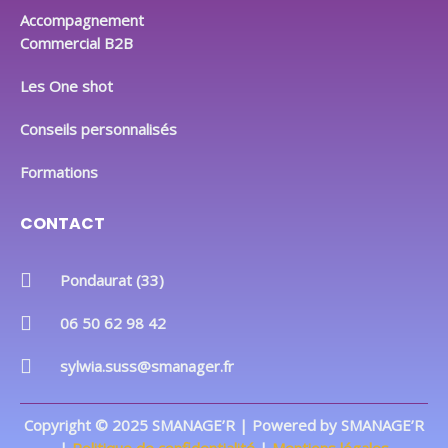
Accompagnement
Commercial B2B
Les One shot
Conseils personnalisés
Formations
CONTACT
Pondaurat (33)
06 50 62 98 42
sylwia.suss@smanager.fr
Copyright © 2025 SMANAGE’R | Powered by SMANAGE’R
|
Politique de confidentialité
|
Mentions légales