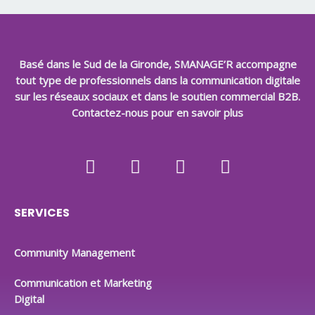
Basé dans le Sud de la Gironde, SMANAGE’R accompagne
tout type de professionnels dans la communication digitale
sur les réseaux sociaux et dans le soutien commercial B2B.
Contactez-nous pour en savoir plus
L
F
I
G
i
a
n
o
n
c
s
o
k
e
t
g
e
b
a
l
SERVICES
d
o
g
e
i
o
r
Community Management
n
k
a
m
Communication et Marketing
Digital