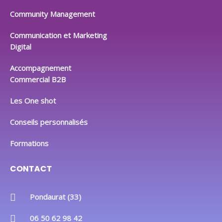
i
o
r
Community Management
n
k
a
m
Communication et Marketing
Digital
Accompagnement
Commercial B2B
Les One shot
Conseils personnalisés
Formations
CONTACT
Pondaurat (33)
06 50 62 98 42