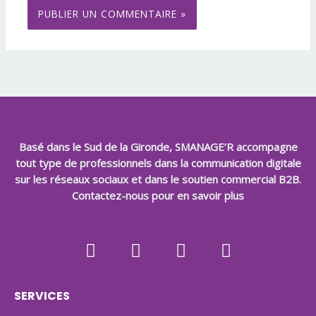
Basé dans le Sud de la Gironde, SMANAGE’R accompagne
tout type de professionnels dans la communication digitale
sur les réseaux sociaux et dans le soutien commercial B2B.
Contactez-nous pour en savoir plus
L
F
I
G
i
a
n
o
n
c
s
o
k
e
t
g
e
b
a
l
SERVICES
d
o
g
e